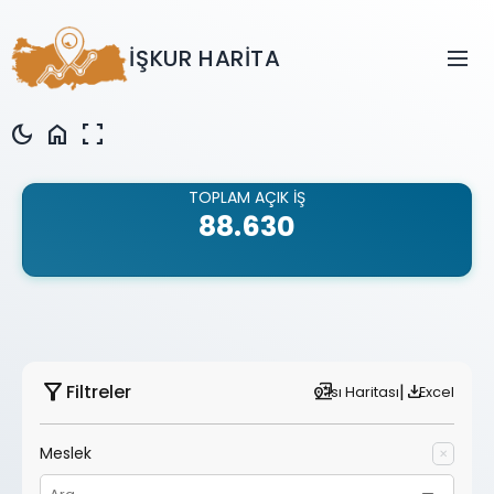
İŞKUR HARİTA
dehaze
dark_mode
home
fullscreen
TOPLAM AÇIK İŞ
88.630
filter_alt
|
Filtreler
map_pin_review
download
Isı Haritası
Excel
Meslek
✕