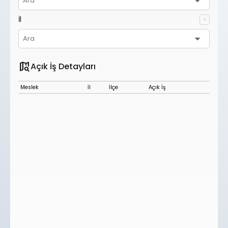
İl
✕
map_search
Açık İş Detayları
Meslek
İl
İlçe
Açık İş