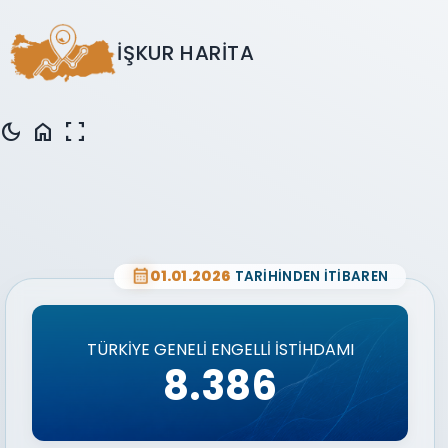
İŞKUR HARİTA
dark_mode
home
fullscreen
calendar_month
01.01.2026
TARİHİNDEN İTİBAREN
5
TÜRKİYE GENELİ ENGELLİ İSTİHDAMI
8
.
3
8
6