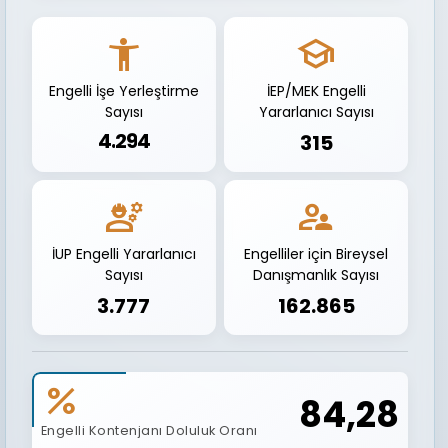
accessibility_new
school
Engelli İşe Yerleştirme
İEP/MEK Engelli
Sayısı
Yararlanıcı Sayısı
3
4
.
2
9
4
315
engineering
supervisor_account
İUP Engelli Yararlanıcı
Engelliler için Bireysel
Sayısı
Danışmanlık Sayısı
3.777
162.865
percent
84,28
Engelli Kontenjanı Doluluk Oranı