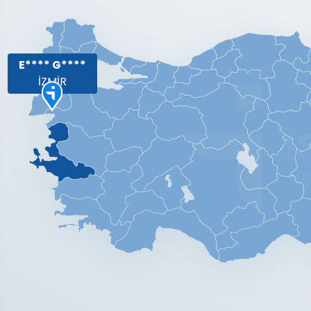
E**** G****
İZMİR